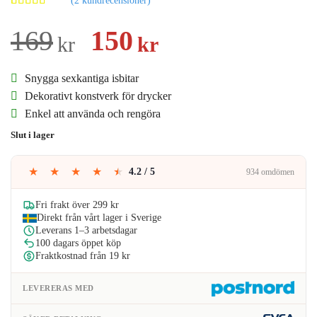
Betygsatt
2
5.00
av 5
Det
Det
169
150
kr
kr
baserat på
kundrecensioner
ursprungliga
nuvarande
Snygga sexkantiga isbitar
priset
priset
Dekorativt konstverk för drycker
Enkel att använda och rengöra
var:
är:
Slut i lager
169kr.
150kr.
★
★
★
★
★
4.2 / 5
934 omdömen
Fri frakt över 299 kr
Direkt från vårt lager i Sverige
Leverans 1–3 arbetsdagar
100 dagars öppet köp
Fraktkostnad från 19 kr
LEVERERAS MED