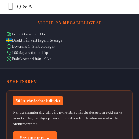
Q & A
ALLTID PÅ MEGABILLIGT.SE
Fri frakt över 299 kr
Direkt från vårt lager i Sverige
Leverans 1–3 arbetsdagar
100 dagars öppet köp
Fraktkostnad från 19 kr
NYHETSBREV
50 kr värdecheck direkt
När du anmäler dig till vårt nyhetsbrev får du dessutom exklusiva
rabattkoder, hemliga priser och unika erbjudanden — endast för
prenumeranter.
Prenumerera →