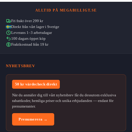
ALLTID PÅ MEGABILLIGT.SE
Fri frakt över 299 kr
Direkt från vårt lager i Sverige
Leverans 1–3 arbetsdagar
100 dagars öppet köp
Fraktkostnad från 19 kr
NYHETSBREV
50 kr värdecheck direkt
När du anmäler dig till vårt nyhetsbrev får du dessutom exklusiva
rabattkoder, hemliga priser och unika erbjudanden — endast för
prenumeranter.
Prenumerera →