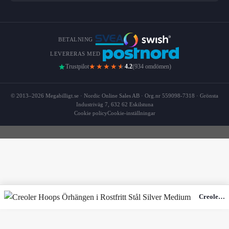
BETALNING
LEVERERAS MED
★★★★
★
Trustpilot
4.2
(934 omdömen)
© 2013–2026 Megabilligt.se · Nordic Online Sales AB · Org.nr 559098-7318 · Grönsta
Industriväg 7, 632 62 Eskilstuna
Cookie policy
Cookie-inställningar
Creoler Hoops Örhängen i Rostfritt Stål Silver Medium