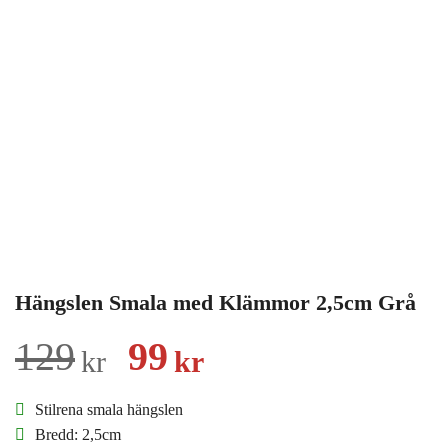
Hängslen Smala med Klämmor 2,5cm Grå
Det
Det
129
99
kr
kr
ursprungliga
nuvarande
Stilrena smala hängslen
priset
priset
Bredd: 2,5cm