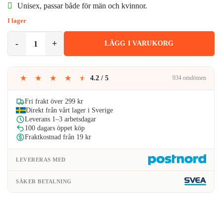
Unisex, passar både för män och kvinnor.
var:
är:
I lager
129kr.
99kr.
Hängslen Smala med Klämmor 2,5cm Grå mängd
LÄGG I VARUKORG
★
★
★
★
★
4.2 / 5
934 omdömen
Fri frakt över 299 kr
Direkt från vårt lager i Sverige
Leverans 1–3 arbetsdagar
100 dagars öppet köp
Fraktkostnad från 19 kr
LEVERERAS MED
SÄKER BETALNING