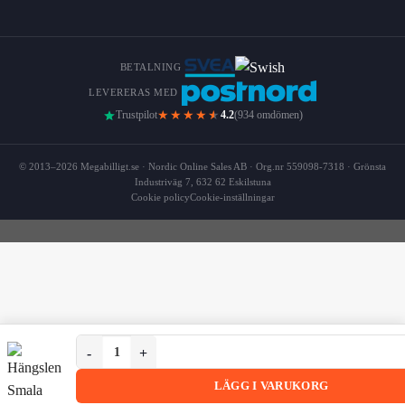
BETALNING
LEVERERAS MED
★★★★
★
Trustpilot
4.2
(934 omdömen)
© 2013–2026 Megabilligt.se · Nordic Online Sales AB · Org.nr 559098-7318 · Grönsta
Industriväg 7, 632 62 Eskilstuna
Cookie policy
Cookie-inställningar
Hängslen Smala med Klämmor 2,5cm Grå mängd
Hängslen Smala med Klämmor 2,5cm Grå
LÄGG I VARUKORG