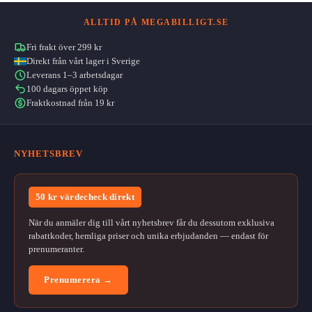
ALLTID PÅ MEGABILLIGT.SE
Fri frakt över 299 kr
Direkt från vårt lager i Sverige
Leverans 1–3 arbetsdagar
100 dagars öppet köp
Fraktkostnad från 19 kr
NYHETSBREV
50 kr värdecheck direkt
När du anmäler dig till vårt nyhetsbrev får du dessutom exklusiva
rabattkoder, hemliga priser och unika erbjudanden — endast för
prenumeranter.
Prenumerera →