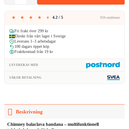
var:
är:
59kr.
37kr.
★
★
★
★
★
4.2 / 5
934 omdömen
Fri frakt över 299 kr
Direkt från vårt lager i Sverige
Leverans 1–3 arbetsdagar
100 dagars öppet köp
Fraktkostnad från 19 kr
LEVERERAS MED
SÄKER BETALNING
Beskrivning
Chimney balaclava bandana – multifunktionell