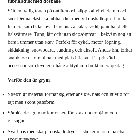
tubhalsduk med döskalle
Sätt en tydlig touch på outfiten och slipp kallvind, damm och
snö. Denna elastiska tubhalsduk med vit döskalle-print funkar
lika bra som balaclava, bandana, ansiktsskydd, pannband eller
halsvärmare. Tunn, lätt och utan sidosömmar – bekväm nog att
bära i timmar utan skav. Perfekt för cykel, motor, löpning,
skidåkning, snowboard, vandring och airsoft. Andas bra, torkar
snabbt och tar minimalt med plats i fickan. En prisvärd
accessoar som levererar både attityd och funktion varje dag.
Varför den är grym
Stretchigt material formar sig efter ansikte, hals och huvud för
tajt men skönt passform.
Sömlös design minskar risken för skav under hjälm och
glasögon.
Svart bas med skarpt döskalle-tryck – sticker ut och matchar
sportigt/taktiskt.