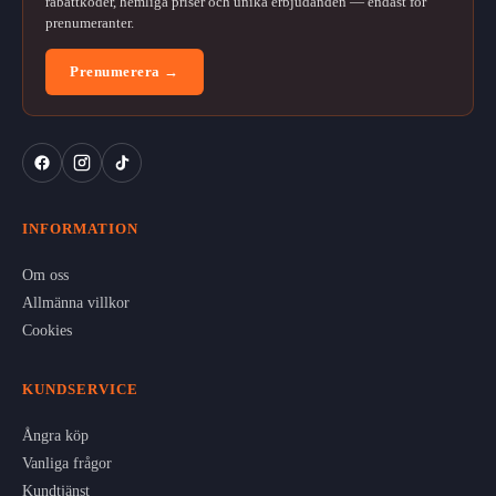
rabattkoder, hemliga priser och unika erbjudanden — endast för
prenumeranter.
Prenumerera →
INFORMATION
Om oss
Allmänna villkor
Cookies
KUNDSERVICE
Ångra köp
Vanliga frågor
Kundtjänst