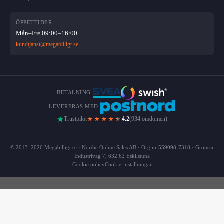
ÖPPETTIDER
Mån–Fre 09:00–16:00
kundtjanst@megabilligt.se
BETALNING
LEVERERAS MED
★★★★
★
Trustpilot
4.2
(934 omdömen)
© 2013–2026 Megabilligt.se · Nordic Online Sales AB · Org.nr 559098-7318 · Grönsta
Industriväg 7, 632 62 Eskilstuna
Cookie policy
Cookie-inställningar