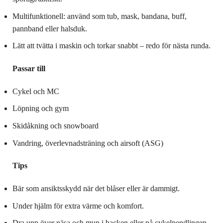
Multifunktionell: använd som tub, mask, bandana, buff,
pannband eller halsduk.
Lätt att tvätta i maskin och torkar snabbt – redo för nästa runda.
Passar till
Cykel och MC
Löpning och gym
Skidåkning och snowboard
Vandring, överlevnadsträning och airsoft (ASG)
Tips
Bär som ansiktsskydd när det blåser eller är dammigt.
Under hjälm för extra värme och komfort.
Dra upp över näsa och mun i backen eller på cykelpendlingen.