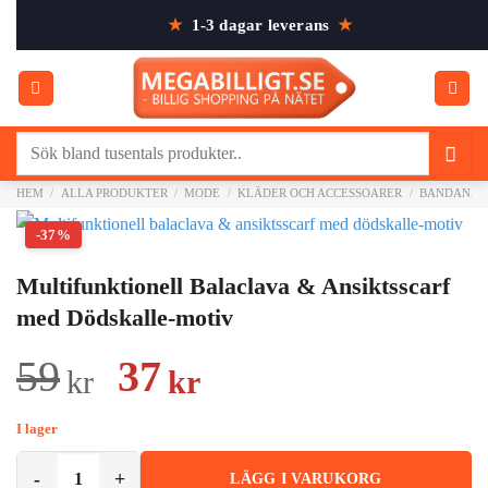
Skip
★
1-3 dagar leverans
★
to
content
Sök
efter:
HEM
/
ALLA PRODUKTER
/
MODE
/
KLÄDER OCH ACCESSOARER
/
BANDANAS
-37%
Multifunktionell Balaclava & Ansiktsscarf
med Dödskalle-motiv
Det
Det
59
37
kr
kr
ursprungliga
nuvarande
I lager
priset
priset
Multifunktionell Balaclava & Ansiktsscarf med Dödskalle-motiv mäng
LÄGG I VARUKORG