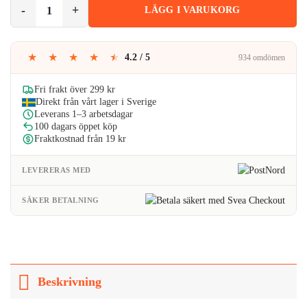
Dubbelsidig Bandana i 100% Bomull – Paisleymönster 55x55 cm, Röd
LÄGG I VARUKORG
var:
är:
99kr.
91kr.
★
★
★
★
★
4.2 / 5
934 omdömen
Fri frakt över 299 kr
Direkt från vårt lager i Sverige
Leverans 1–3 arbetsdagar
100 dagars öppet köp
Fraktkostnad från 19 kr
LEVERERAS MED
SÄKER BETALNING
Beskrivning