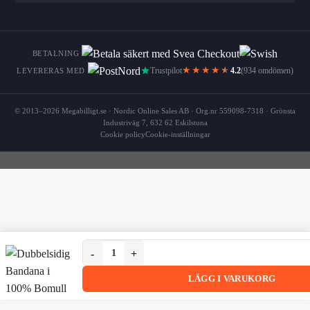
BETALNING
★★★★
★
Trustpilot
4.2
(934 omdömen)
LEVERERAS MED
© 2013–2026 Megabilligt.se · Nordic Online Sales AB · Org.nr 559098-7318 · Grönsta
Industriväg 7, 632 62 Eskilstuna
Cookie policy
Cookie-inställningar
Dubbelsidig Bandana i 100% Bomull – Paisleymönst
Dubbelsidig Bandana i 100% Bomull – Paisleymönster 55
LÄGG I VARUKORG