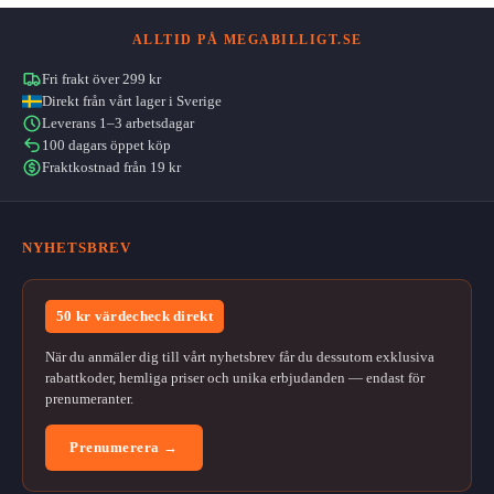
ALLTID PÅ MEGABILLIGT.SE
Fri frakt över 299 kr
Direkt från vårt lager i Sverige
Leverans 1–3 arbetsdagar
100 dagars öppet köp
Fraktkostnad från 19 kr
NYHETSBREV
50 kr värdecheck direkt
När du anmäler dig till vårt nyhetsbrev får du dessutom exklusiva
rabattkoder, hemliga priser och unika erbjudanden — endast för
prenumeranter.
Prenumerera →