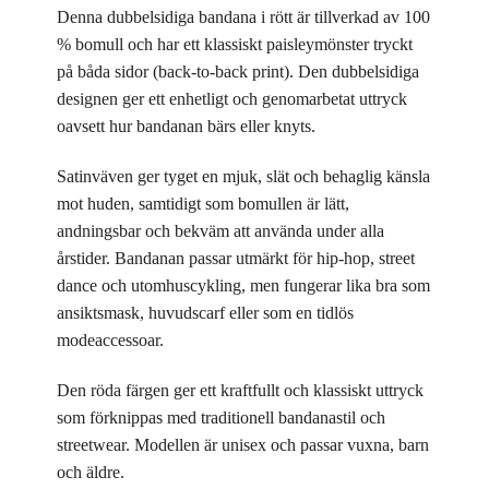
Denna dubbelsidiga bandana i rött är tillverkad av 100
% bomull och har ett klassiskt paisleymönster tryckt
på båda sidor (back-to-back print). Den dubbelsidiga
designen ger ett enhetligt och genomarbetat uttryck
oavsett hur bandanan bärs eller knyts.
Satinväven ger tyget en mjuk, slät och behaglig känsla
mot huden, samtidigt som bomullen är lätt,
andningsbar och bekväm att använda under alla
årstider. Bandanan passar utmärkt för hip-hop, street
dance och utomhuscykling, men fungerar lika bra som
ansiktsmask, huvudscarf eller som en tidlös
modeaccessoar.
Den röda färgen ger ett kraftfullt och klassiskt uttryck
som förknippas med traditionell bandanastil och
streetwear. Modellen är unisex och passar vuxna, barn
och äldre.