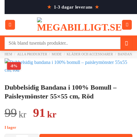
Skip
★
1-3 dagar leverans
★
to
content
Sök
efter:
HEM
/
ALLA PRODUKTER
/
MODE
/
KLÄDER OCH ACCESSOARER
/
BANDANAS
-8%
Dubbelsidig Bandana i 100% Bomull –
Paisleymönster 55×55 cm, Röd
Det
Det
99
91
kr
kr
ursprungliga
nuvarande
I lager
priset
priset