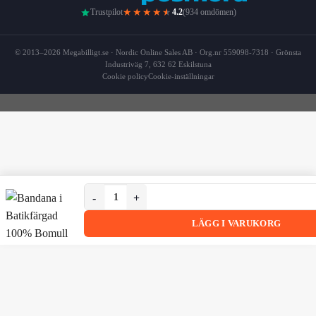
★★★★
★
Trustpilot
4.2
(934 omdömen)
© 2013–2026 Megabilligt.se · Nordic Online Sales AB · Org.nr 559098-7318 · Grönsta
Industriväg 7, 632 62 Eskilstuna
Cookie policy
Cookie-inställningar
Bandana i Batikfärgad 100% Bomull – Paisleymönste
Bandana i Batikfärgad 100% Bomull – Paisleymönster 5
LÄGG I VARUKORG