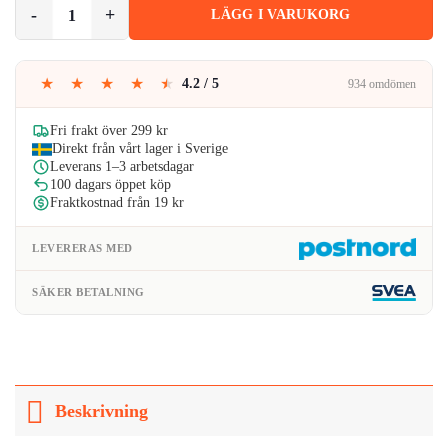
Bandana i Batikfärgad 100% Bomull – Paisleymönster 53x53 cm, Ros
LÄGG I VARUKORG
var:
är:
99kr.
91kr.
★
★
★
★
★
4.2 / 5
934 omdömen
Fri frakt över 299 kr
Direkt från vårt lager i Sverige
Leverans 1–3 arbetsdagar
100 dagars öppet köp
Fraktkostnad från 19 kr
LEVERERAS MED
SÄKER BETALNING
Beskrivning