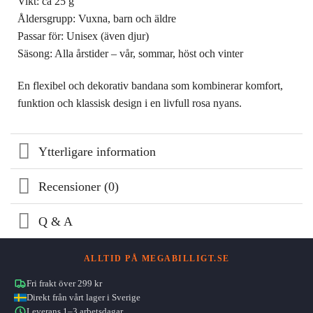
Vikt: ca 25 g
Åldersgrupp: Vuxna, barn och äldre
Passar för: Unisex (även djur)
Säsong: Alla årstider – vår, sommar, höst och vinter
En flexibel och dekorativ bandana som kombinerar komfort,
funktion och klassisk design i en livfull rosa nyans.
Ytterligare information
Recensioner (0)
Q & A
ALLTID PÅ MEGABILLIGT.SE
Fri frakt över 299 kr
Direkt från vårt lager i Sverige
Leverans 1–3 arbetsdagar