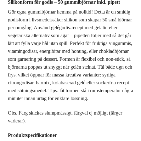
Silikonform för godis – 50 gummibjörnar inkl. pipett
Gör egna gummibjörnar hemma på nolltid! Detta är en smidig
godisform i livsmedelssäker silikon som skapar 50 små björnar
per omgång. Använd gelégodis-recept med gelatin eller
vegetariska alternativ som agar – pipetten följer med så det går
lätt att fylla varje hål utan spill. Perfekt för fruktiga vingummis,
vitamingodisar, energibitar med honung, eller chokladbjörnar
som garnering på dessert. Formen är flexibel och non-stick, så
björnarna poppas ut snyggt när gelén stelnat. Tål både ugn och
frys, vilket öppnar för massa kreativa varianter: syrliga
citrongodisar, bärmix, kolabaserad gelé eller sockerfria recept
med sötningsmedel. Tips: låt formen stå i rumstemperatur några
minuter innan urtag för enklare lossning.
Obs. Färg skickas slumpmässigt, färgval ej möjligt (färger
varierar).
Produktspecifikationer