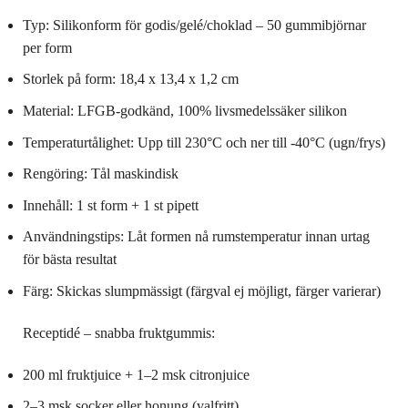
Typ: Silikonform för godis/gelé/choklad – 50 gummibjörnar
per form
Storlek på form: 18,4 x 13,4 x 1,2 cm
Material: LFGB-godkänd, 100% livsmedelssäker silikon
Temperaturtålighet: Upp till 230°C och ner till -40°C (ugn/frys)
Rengöring: Tål maskindisk
Innehåll: 1 st form + 1 st pipett
Användningstips: Låt formen nå rumstemperatur innan urtag
för bästa resultat
Färg: Skickas slumpmässigt (färgval ej möjligt, färger varierar)
Receptidé – snabba fruktgummis:
200 ml fruktjuice + 1–2 msk citronjuice
2–3 msk socker eller honung (valfritt)