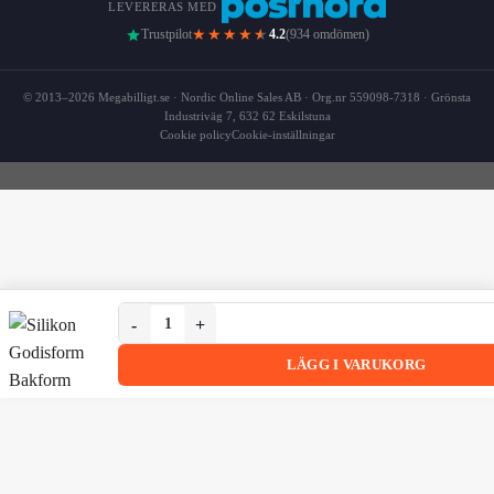
LEVERERAS MED
★★★★
★
Trustpilot
4.2
(934 omdömen)
© 2013–2026 Megabilligt.se · Nordic Online Sales AB · Org.nr 559098-7318 · Grönsta
Industriväg 7, 632 62 Eskilstuna
Cookie policy
Cookie-inställningar
Silikon Godisform Bakform Geléform Gummy Bears Go
Silikon Godisform Bakform Geléform Gummy Bears Godisb
LÄGG I VARUKORG