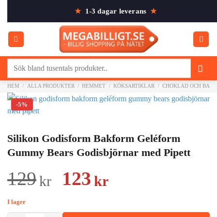
Skip
★
1-3 dagar leverans
★
to
content
Sök
efter:
HEM
/
ALLA PRODUKTER
/
HEMMET
/
KÖKSARTIKLAR
/
CHOKLAD OCH BAK
-5%
Silikon Godisform Bakform Geléform
Gummy Bears Godisbjörnar med Pipett
Det
Det
129
123
kr
kr
ursprungliga
nuvarande
I lager
priset
priset