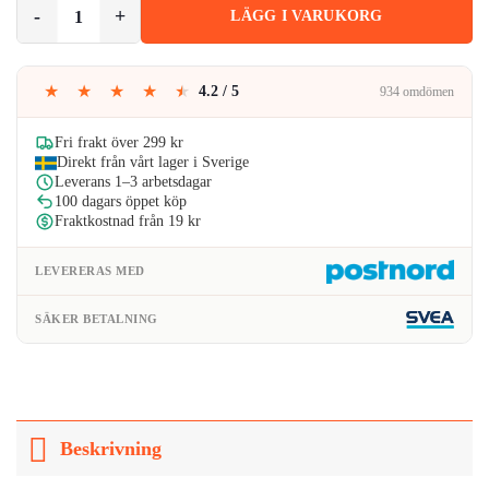
Silikon Godisform Bakform Geléform Gummy Bears Godisbjörnar me
LÄGG I VARUKORG
var:
är:
129kr.
123kr.
★
★
★
★
★
4.2 / 5
934 omdömen
Fri frakt över 299 kr
Direkt från vårt lager i Sverige
Leverans 1–3 arbetsdagar
100 dagars öppet köp
Fraktkostnad från 19 kr
LEVERERAS MED
SÄKER BETALNING
Beskrivning