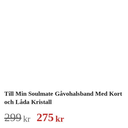
Till Min Soulmate Gåvohalsband Med Kort
och Låda Kristall
Det
Det
299
275
kr
kr