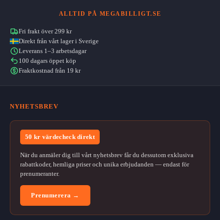
ALLTID PÅ MEGABILLIGT.SE
Fri frakt över 299 kr
Direkt från vårt lager i Sverige
Leverans 1–3 arbetsdagar
100 dagars öppet köp
Fraktkostnad från 19 kr
NYHETSBREV
50 kr värdecheck direkt
När du anmäler dig till vårt nyhetsbrev får du dessutom exklusiva
rabattkoder, hemliga priser och unika erbjudanden — endast för
prenumeranter.
Prenumerera →