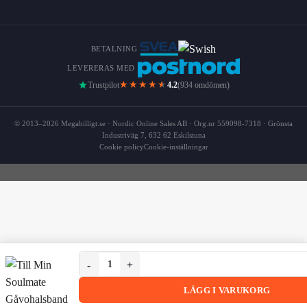
BETALNING
LEVERERAS MED
★★★★
★
Trustpilot
4.2
(934 omdömen)
© 2013–2026 Megabilligt.se · Nordic Online Sales AB · Org.nr 559098-7318 · Grönsta
Industriväg 7, 632 62 Eskilstuna
Cookie policy
Cookie-inställningar
Till Min Soulmate Gåvohalsband Med Kort och Låda 
Till Min Soulmate Gåvohalsband Med Kort och Låda Krist
LÄGG I VARUKORG