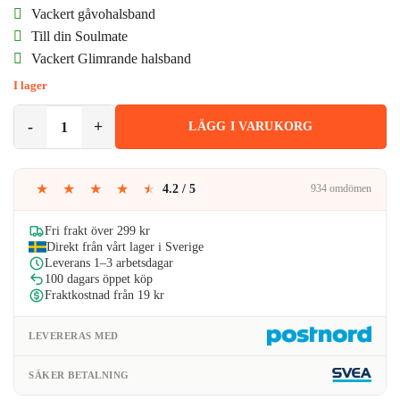
ursprungliga
nuvarande
Vackert gåvohalsband
priset
priset
Till din Soulmate
Vackert Glimrande halsband
var:
är:
I lager
299kr.
275kr.
Till Min Soulmate Gåvohalsband Med Kort och Låda Kristall mängd
LÄGG I VARUKORG
★
★
★
★
★
4.2 / 5
934 omdömen
Fri frakt över 299 kr
Direkt från vårt lager i Sverige
Leverans 1–3 arbetsdagar
100 dagars öppet köp
Fraktkostnad från 19 kr
LEVERERAS MED
SÄKER BETALNING