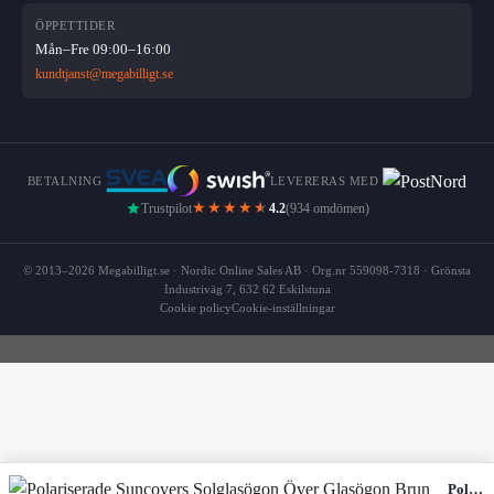
ÖPPETTIDER
Mån–Fre 09:00–16:00
kundtjanst@megabilligt.se
BETALNING
LEVERERAS MED
★★★★
★
Trustpilot
4.2
(934 omdömen)
© 2013–2026 Megabilligt.se · Nordic Online Sales AB · Org.nr 559098-7318 · Grönsta
Industriväg 7, 632 62 Eskilstuna
Cookie policy
Cookie-inställningar
Polariserade Suncovers Solglasögon Över Glasögon Brun