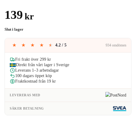
Betygsatt
2
5.00
av 5
139
kr
baserat på
kundrecensioner
Slut i lager
★
★
★
★
★
4.2 / 5
934 omdömen
Fri frakt över 299 kr
Direkt från vårt lager i Sverige
Leverans 1–3 arbetsdagar
100 dagars öppet köp
Fraktkostnad från 19 kr
LEVERERAS MED
SÄKER BETALNING