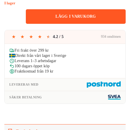
ursprungliga
nuvarande
I lager
priset
priset
LÄGG I VARUKORG
var:
är:
119kr.
114kr.
★
★
★
★
★
4.2 / 5
934 omdömen
Fri frakt över 299 kr
Direkt från vårt lager i Sverige
Leverans 1–3 arbetsdagar
100 dagars öppet köp
Fraktkostnad från 19 kr
LEVERERAS MED
SÄKER BETALNING