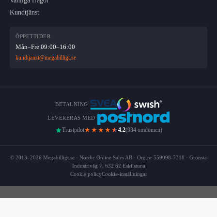
Vanliga frågor
Kundtjänst
ÖPPETTIDER
Mån–Fre 09:00–16:00
kundtjanst@megabilligt.se
BETALNING
LEVERERAS MED
★★★★
★
Trustpilot
4.2
(934 omdömen)
© 2013–2026 Megabilligt.se · Nordic Online Sales AB · Org.nr 559098-7318 · Grönsta
Industriväg 7, 632 62 Eskilstuna
Cookie policy
Cookie-inställningar