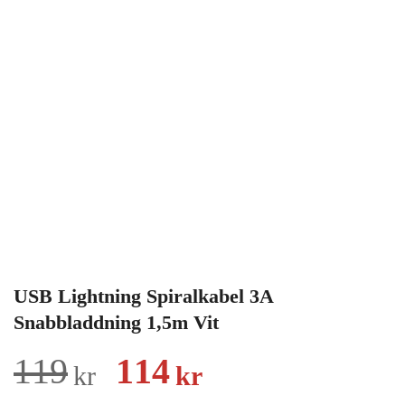
USB Lightning Spiralkabel 3A
Snabbladdning 1,5m Vit
Det
Det
119
114
kr
kr