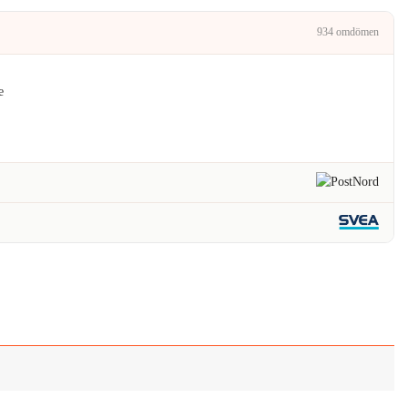
.
159kr.
934 omdömen
e