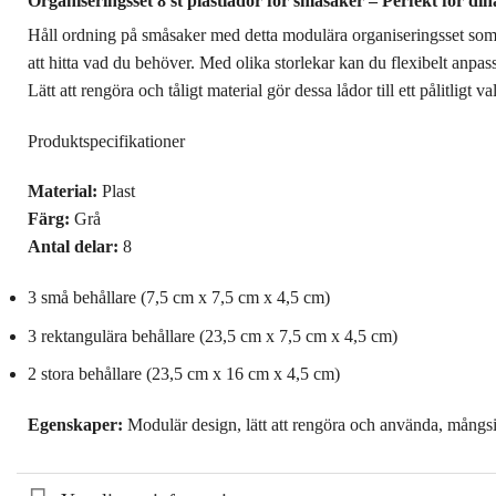
Organiseringsset 8 st plastlådor för småsaker – Perfekt för din
Håll ordning på småsaker med detta modulära organiseringsset som ko
att hitta vad du behöver. Med olika storlekar kan du flexibelt anpa
Lätt att rengöra och tåligt material gör dessa lådor till ett pålitligt v
Produktspecifikationer
Material:
Plast
Färg:
Grå
Antal delar:
8
3 små behållare (7,5 cm x 7,5 cm x 4,5 cm)
3 rektangulära behållare (23,5 cm x 7,5 cm x 4,5 cm)
2 stora behållare (23,5 cm x 16 cm x 4,5 cm)
Egenskaper:
Modulär design, lätt att rengöra och använda, mångsi