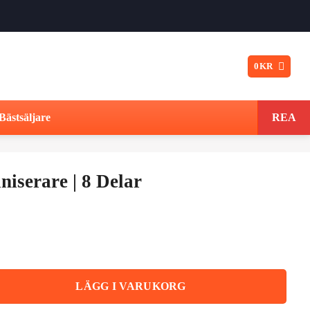
0
KR
Bästsäljare
REA
iserare | 8 Delar
Det
ungliga
nuvarande
t
priset
ar mängd
LÄGG I VARUKORG
är: