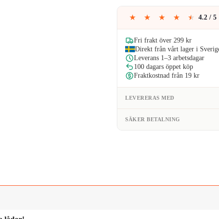
199kr
★
★
★
★
★
4.2 / 5
Fri frakt över 299 kr
Direkt från vårt lager i Sverig
Leverans 1–3 arbetsdagar
100 dagars öppet köp
Fraktkostnad från 19 kr
LEVERERAS MED
SÄKER BETALNING