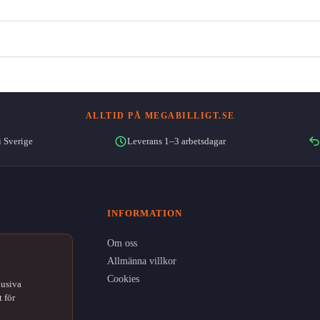
ALLTID PÅ MEGABILLIGT.SE
i Sverige
Leverans 1–3 arbetsdagar
INFORMATION
Om oss
Allmänna villkor
Cookies
lusiva
 för