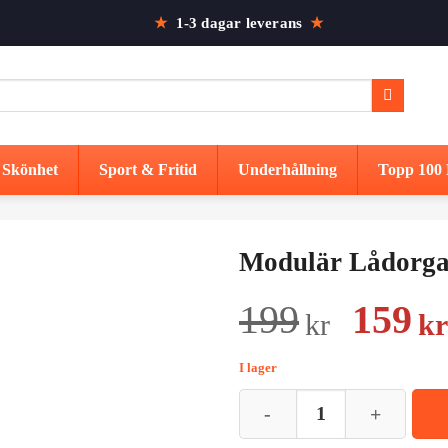
★
1-3 dagar leverans
★
Skönhet
Sport & Fritid
Underhållning
Topp 100 
Modulär Lådorgan
Det
199
159
kr
kr
urspr
I lager
prise
Modulär Lådorganiserare | 8 Del
var: