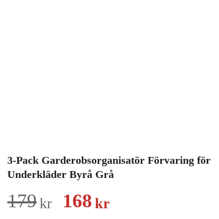
3-Pack Garderobsorganisatör Förvaring för
Underkläder Byrå Grå
Det
Det
179
168
kr
kr