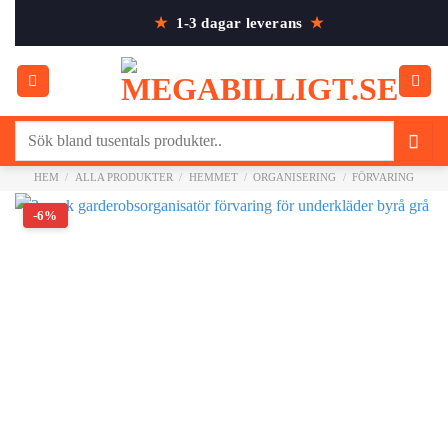
Skip
★
1-3 dagar leverans
★
to
content
Sök
efter:
HEM
/
ALLA PRODUKTER
/
HEMMET
/
ORGANISERING
/
FÖRVARING
-6%