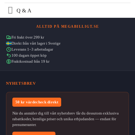
Q & A
ALLTID PÅ MEGABILLIGT.SE
Fri frakt över 299 kr
Direkt från vårt lager i Sverige
Leverans 1–3 arbetsdagar
100 dagars öppet köp
Fraktkostnad från 19 kr
NYHETSBREV
50 kr värdecheck direkt
När du anmäler dig till vårt nyhetsbrev får du dessutom exklusiva
rabattkoder, hemliga priser och unika erbjudanden — endast för
prenumeranter.