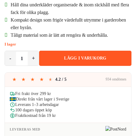
ursprungliga
nuvarande
Håll dina underkläder organiserade & inom räckhåll med flera
priset
priset
fack för olika plagg.
Kompakt design som frigör värdefullt utrymme i garderoben
var:
är:
eller byrån.
179kr.
168kr.
Tåligt material som är lätt att rengöra & underhålla.
I lager
3-Pack Garderobsorganisatör Förvaring för Underkläder Byrå Grå m
LÄGG I VARUKORG
★
★
★
★
★
4.2 / 5
934 omdömen
Fri frakt över 299 kr
Direkt från vårt lager i Sverige
Leverans 1–3 arbetsdagar
100 dagars öppet köp
Fraktkostnad från 19 kr
LEVERERAS MED