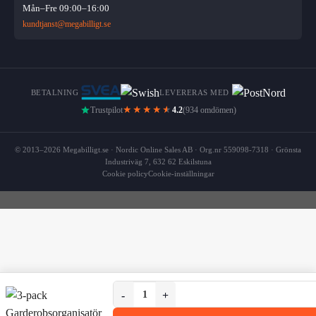
Mån–Fre 09:00–16:00
kundtjanst@megabilligt.se
BETALNING
LEVERERAS MED
★★★★
★
Trustpilot
4.2
(934 omdömen)
© 2013–2026 Megabilligt.se · Nordic Online Sales AB · Org.nr 559098-7318 · Grönsta
Industriväg 7, 632 62 Eskilstuna
Cookie policy
Cookie-inställningar
3-Pack Garderobsorganisatör Förvaring för U
3-Pack Garderobsorganisatör Förvaring för Unde