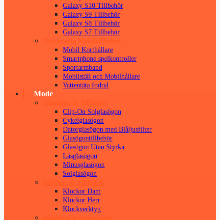
Galaxy S10 Tillbehör
Galaxy S9 Tillbehör
Galaxy S8 Tillbehör
Galaxy S7 Tillbehör
Universella Mobiltillbehör
Mobil Korthållare
Smartphone spelkontroller
Sportarmband
Mobilställ och Mobilhållare
Vattentäta fodral
Mode
Glasögon & Tillbehör
Clip-On Solglasögon
Cykelglasögon
Datorglasögon med Blåljusfilter
Glasögontillbehör
Glasögon Utan Styrka
Läsglasögon
Minusglasögon
Solglasögon
Klockor & Tillbehör
Klockor Dam
Klockor Herr
Klockverktyg
Kläder och Accessoarer