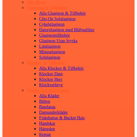
Allt Mode
Glasögon & Tillbehör
Alla Glasögon & Tillbehör
Clip-On Solglasögon
Cykelglasögon
Datorglasögon med Blåljusfilter
Glasögontillbehör
Glasögon Utan Styrka
Läsglasögon
Minusglasögon
Solglasögon
Klockor & Tillbehör
Alla Klockor & Tillbehör
Klockor Dam
Klockor Herr
Klockverktyg
Kläder och Accessoarer
Alla Kläder
Bälten
Bandanas
Damunderkläder
Fiskehattar & Bucket Hats
Handskar
Hängslen
Kepsar