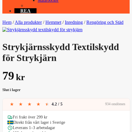
Målarböcker
Lek & Spel
REA
Hem
/
Alla produkter
/
Hemmet
/
Inredning
/
Rengöring och Städ
Strykjärnsskydd Textilskydd
för Strykjärn
79
kr
Slut i lager
★
★
★
★
★
4.2 / 5
934 omdömen
Fri frakt över 299 kr
Direkt från vårt lager i Sverige
Leverans 1–3 arbetsdagar