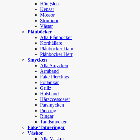
Hängslen
Kepsar
Mössor
Strumpor
Västar
Plånböcker
Alla Plånböcker
Korthållare
Plånböcker Dam
Plånböcker Herr
Smycken
Alla Smycken
Armband
Fake Piercings
Fotlänkar
Grillz
Halsband
Håraccessoarer
Parsmycken
Piercing
Ringar
Tandsmycken
Fake Tatueringar
Väskor
Alla Väskor