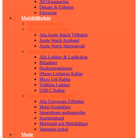
All Organisering
Dekaler & Etiketter
Förvaring
Mobiltillbehör
Alla Mobiltillbehör
Apple Watch Tillbehör
Alla Apple Watch Tillbehör
Apple Watch Armband
Apple Watch Skärmskydd
Mobilladdare & Laddkablar
Alla Laddare & Laddkablar
Billaddare
Dockningsstationer
iPhone Lightning Kablar
Micro Usb Kablar
Trådlösa Laddare
USB-C Kablar
Universella Mobiltillbehör
Alla Universala Tillbehör
Mobil Korthållare
Smartphone spelkontroller
Sportarmband
Mobilställ och Mobilhållare
Vattentäta fodral
Mode