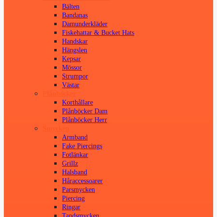
Bälten
Bandanas
Damunderkläder
Fiskehattar & Bucket Hats
Handskar
Hängslen
Kepsar
Mössor
Strumpor
Västar
Plånböcker
Korthållare
Plånböcker Dam
Plånböcker Herr
Smycken
Armband
Fake Piercings
Fotlänkar
Grillz
Halsband
Håraccessoarer
Parsmycken
Piercing
Ringar
Tandsmycken