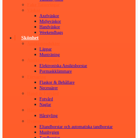
Fake Tatueringar
Väskor
Axelväskor
Midjeväskor
Handväskor
Weekendbags
Skönhet
Ansiktsprodukter
Läppar
Munträning
Ansiktsrengöring
Elektroniska Ansiktsborstar
Pormaskklämmare
Förvaring
Flaskor & Behållare
Necessärer
Hand & Fotvård
Fotvård
Naglar
Hårprodukter
Hårstyling
Hygienprodukter
Eltandborstar och automatiska tandborstar
Munhygien
Tandborstar