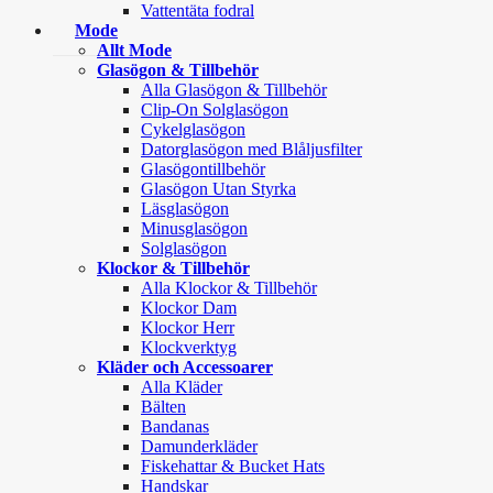
Vattentäta fodral
Mode
Allt Mode
Glasögon & Tillbehör
Alla Glasögon & Tillbehör
Clip-On Solglasögon
Cykelglasögon
Datorglasögon med Blåljusfilter
Glasögontillbehör
Glasögon Utan Styrka
Läsglasögon
Minusglasögon
Solglasögon
Klockor & Tillbehör
Alla Klockor & Tillbehör
Klockor Dam
Klockor Herr
Klockverktyg
Kläder och Accessoarer
Alla Kläder
Bälten
Bandanas
Damunderkläder
Fiskehattar & Bucket Hats
Handskar