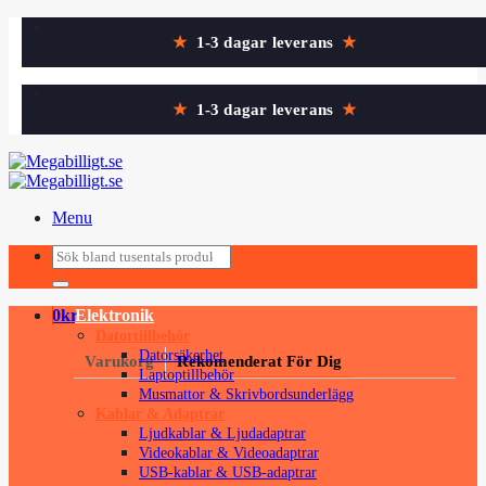
Skip
★
1-3 dagar leverans
★
to
content
★
1-3 dagar leverans
★
Menu
Sök
Sök
efter:
efter:
0
kr
Elektronik
Datortillbehör
Datorsäkerhet
Varukorg
Rekomenderat För Dig
Laptoptillbehör
Musmattor & Skrivbordsunderlägg
Kablar & Adaptrar
Ljudkablar & Ljudadaptrar
Videokablar & Videoadaptrar
USB-kablar & USB-adaptrar