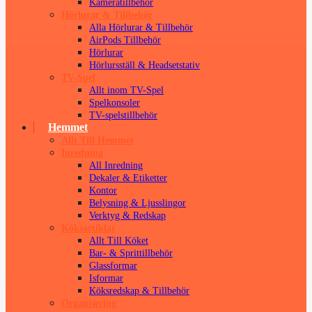
Kameratillbehör
Hörlurar & Tillbehör
Alla Hörlurar & Tillbehör
AirPods Tillbehör
Hörlurar
Hörlursställ & Headsetstativ
TV-Spel
Allt inom TV-Spel
Spelkonsoler
TV-spelstillbehör
Hemmet
Allt Till Hemmet
Inredning
All Inredning
Dekaler & Etiketter
Kontor
Belysning & Ljusslingor
Verktyg & Redskap
Köksartiklar
Allt Till Köket
Bar- & Sprittillbehör
Glassformar
Isformar
Köksredskap & Tillbehör
Organisering