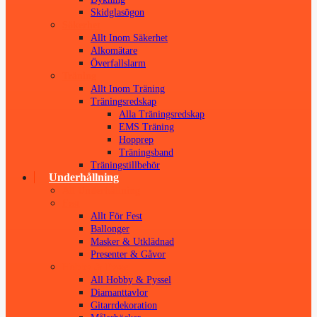
Skidglasögon
Säkerhet
Allt Inom Säkerhet
Alkomätare
Överfallslarm
Träning
Allt Inom Träning
Träningsredskap
Alla Träningsredskap
EMS Träning
Hopprep
Träningsband
Träningstillbehör
Underhållning
All Underhållning
Fest
Allt För Fest
Ballonger
Masker & Utklädnad
Presenter & Gåvor
Hobby & Pyssel
All Hobby & Pyssel
Diamanttavlor
Gitarrdekoration