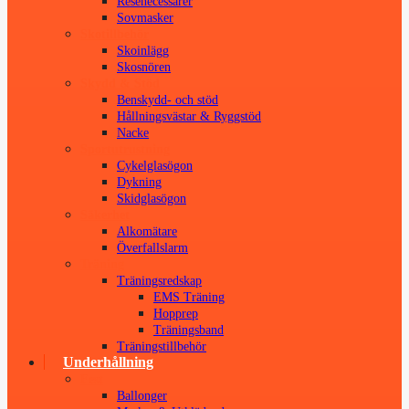
Resenecessärer
Sovmasker
Skotillbehör
Skoinlägg
Skosnören
Skydd & Stöd
Benskydd- och stöd
Hållningsvästar & Ryggstöd
Nacke
Sportutrustning
Cykelglasögon
Dykning
Skidglasögon
Säkerhet
Alkomätare
Överfallslarm
Träning
Träningsredskap
EMS Träning
Hopprep
Träningsband
Träningstillbehör
Underhållning
Fest
Ballonger