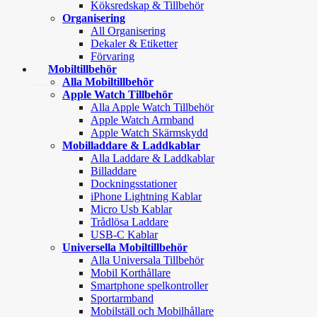
Köksredskap & Tillbehör
Organisering
All Organisering
Dekaler & Etiketter
Förvaring
Mobiltillbehör
Alla Mobiltillbehör
Apple Watch Tillbehör
Alla Apple Watch Tillbehör
Apple Watch Armband
Apple Watch Skärmskydd
Mobilladdare & Laddkablar
Alla Laddare & Laddkablar
Billaddare
Dockningsstationer
iPhone Lightning Kablar
Micro Usb Kablar
Trådlösa Laddare
USB-C Kablar
Universella Mobiltillbehör
Alla Universala Tillbehör
Mobil Korthållare
Smartphone spelkontroller
Sportarmband
Mobilställ och Mobilhållare