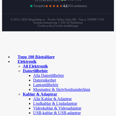
LEVERERAS MED
Trustpilot
★★★★
★
4.2
(934 omdömen)
© 2013–2026 Megabilligt.se · Nordic Online Sales AB · Org.nr 559098-7318 ·
Grönsta Industriväg 7, 632 62 Eskilstuna
Cookie policy
Cookie-inställningar
Topp 100 Bästsäljare
Elektronik
All Elektronik
Datortillbehör
Alla Datortillbehör
Datorsäkerhet
Laptoptillbehör
Musmattor & Skrivbordsunderlägg
Kablar & Adaptrar
Alla Kablar & Adaptrar
Ljudkablar & Ljudadaptrar
Videokablar & Videoadaptrar
USB-kablar & USB-adaptrar