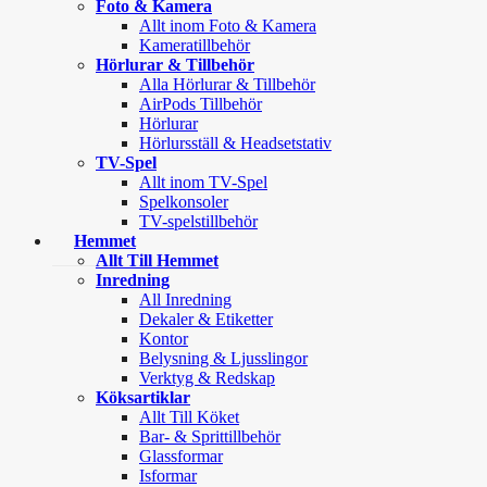
Foto & Kamera
Allt inom Foto & Kamera
Kameratillbehör
Hörlurar & Tillbehör
Alla Hörlurar & Tillbehör
AirPods Tillbehör
Hörlurar
Hörlursställ & Headsetstativ
TV-Spel
Allt inom TV-Spel
Spelkonsoler
TV-spelstillbehör
Hemmet
Allt Till Hemmet
Inredning
All Inredning
Dekaler & Etiketter
Kontor
Belysning & Ljusslingor
Verktyg & Redskap
Köksartiklar
Allt Till Köket
Bar- & Sprittillbehör
Glassformar
Isformar