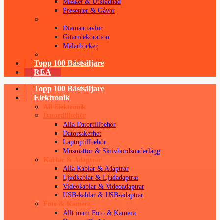
Masker & Utklädnad
Presenter & Gåvor
Hobby & Pyssel
Diamanttavlor
Gitarrdekoration
Målarböcker
Lek & Spel
Topp 100 Bästsäljare
REA
Topp 100 Bästsäljare
Elektronik
All Elektronik
Datortillbehör
Alla Datortillbehör
Datorsäkerhet
Laptoptillbehör
Musmattor & Skrivbordsunderlägg
Kablar & Adaptrar
Alla Kablar & Adaptrar
Ljudkablar & Ljudadaptrar
Videokablar & Videoadaptrar
USB-kablar & USB-adaptrar
Foto & Kamera
Allt inom Foto & Kamera