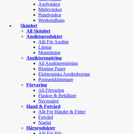
Axelväskor
Midjeväskor
Handväskor
Weekendbags
Skönhet
All Skönhet
Ansiktsprodukter
Allt För Ansikte
Läppar
Munträning
Ansiktsrengöring
All Ansiktsrengöring
Blotting Paper
Elektroniska Ansiktsborstar
Pormaskklämmare
Förvaring
All Förvaring
Flaskor & Behållare
Necessärer
Hand & Fotvård
Allt För Händer & Fötter
Fotvård
Naglar
Hårprodukter
Allt För Hår