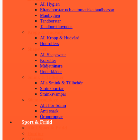
All Hygien
Eltandborstar och automatiska tandborstar
Munhygien
Tandborstar
Tandborsthuvuden
Kropp & Hudvård
All Kropp & Hudvård
Hudrollers
Shapewear
All Shapewear
Korsetter
Midjetränare
Underkläder
Smink & Tillbehör
Alla Smink & Tillbehör
Sminkborstar
Sminksvampar
Sömnprodukter
Allt För Sömn
Anti snark
Öronproppar
Sport & Fritid
Allt I Sport & Fritid
Husdjur
Massage