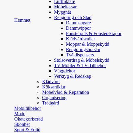
Luftfuktare
Möbeltassar
Myggnät
Rengöring och Städ
Hemmet
Dammsugare
Dammvippor
Fönsterputs & Fönsterskrapor
Klädvårdsrullar
Moppar & Moppskydd
Rengöringsborstar
Tvåldispensers
Stolsöverdrag & Möbelskydd
TV-Möbler & TV-Tillbehör
Väggdekor
Verktyg & Redskap
Klädvård
Köksartiklar
Möbelvård & Reparation
Organisering
Trädgård
Mobiltillbehör
Mode
Okategoriserad
Skönhet
Sport & Fritid