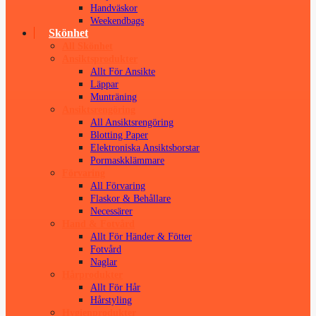
Handväskor
Weekendbags
Skönhet
All Skönhet
Ansiktsprodukter
Allt För Ansikte
Läppar
Munträning
Ansiktsrengöring
All Ansiktsrengöring
Blotting Paper
Elektroniska Ansiktsborstar
Pormaskklämmare
Förvaring
All Förvaring
Flaskor & Behållare
Necessärer
Hand & Fotvård
Allt För Händer & Fötter
Fotvård
Naglar
Hårprodukter
Allt För Hår
Hårstyling
Hygienprodukter