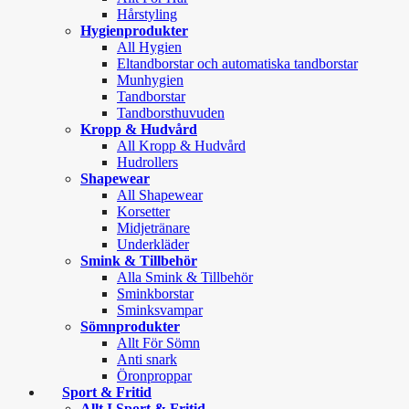
Hårstyling
Hygienprodukter
All Hygien
Eltandborstar och automatiska tandborstar
Munhygien
Tandborstar
Tandborsthuvuden
Kropp & Hudvård
All Kropp & Hudvård
Hudrollers
Shapewear
All Shapewear
Korsetter
Midjetränare
Underkläder
Smink & Tillbehör
Alla Smink & Tillbehör
Sminkborstar
Sminksvampar
Sömnprodukter
Allt För Sömn
Anti snark
Öronproppar
Sport & Fritid
Allt I Sport & Fritid