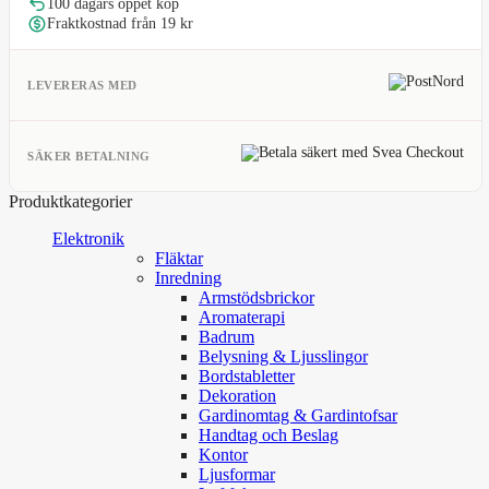
100 dagars öppet köp
Fraktkostnad från 19 kr
LEVERERAS MED
SÄKER BETALNING
Produktkategorier
Elektronik
Fläktar
Inredning
Armstödsbrickor
Aromaterapi
Badrum
Belysning & Ljusslingor
Bordstabletter
Dekoration
Gardinomtag & Gardintofsar
Handtag och Beslag
Kontor
Ljusformar