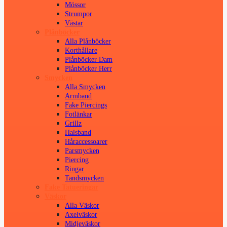
Mössor
Strumpor
Västar
Plånböcker
Alla Plånböcker
Korthållare
Plånböcker Dam
Plånböcker Herr
Smycken
Alla Smycken
Armband
Fake Piercings
Fotlänkar
Grillz
Halsband
Håraccessoarer
Parsmycken
Piercing
Ringar
Tandsmycken
Fake Tatueringar
Väskor
Alla Väskor
Axelväskor
Midjeväskor