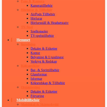
Foto & Kamera
Kameratillbehör
Hörlurar & Tillbehör
AirPods Tillbehör
Hörlurar
Hörlursställ & Headsetstativ
TV-Spel
Spelkonsoler
TV-spelstillbehör
Hemmet
Inredning
Dekaler & Etiketter
Kontor
Belysning & Ljusslingor
Verktyg & Redskap
Köksartiklar
Bar- & Sprittillbehör
Glassformar
Isformar
Köksredskap & Tillbehör
Organisering
Dekaler & Etiketter
Förvaring
Mobiltillbehör
Mobilskal & Skärmskydd