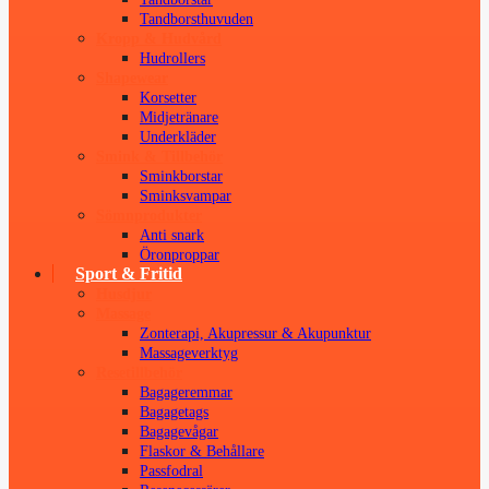
Tandborsthuvuden
Kropp & Hudvård
Hudrollers
Shapewear
Korsetter
Midjetränare
Underkläder
Smink & Tillbehör
Sminkborstar
Sminksvampar
Sömnprodukter
Anti snark
Öronproppar
Sport & Fritid
Husdjur
Massage
Zonterapi, Akupressur & Akupunktur
Massageverktyg
Resetillbehör
Bagageremmar
Bagagetags
Bagagevågar
Flaskor & Behållare
Passfodral