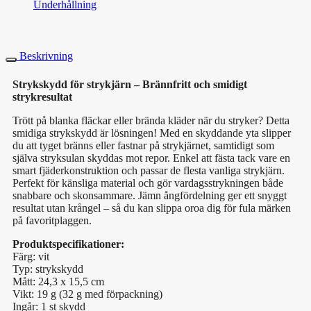
Underhållning
Beskrivning
Strykskydd för strykjärn – Brännfritt och smidigt
strykresultat
Trött på blanka fläckar eller brända kläder när du stryker? Detta
smidiga strykskydd är lösningen! Med en skyddande yta slipper
du att tyget bränns eller fastnar på strykjärnet, samtidigt som
själva stryksulan skyddas mot repor. Enkel att fästa tack vare en
smart fjäderkonstruktion och passar de flesta vanliga strykjärn.
Perfekt för känsliga material och gör vardagsstrykningen både
snabbare och skonsammare. Jämn ångfördelning ger ett snyggt
resultat utan krångel – så du kan slippa oroa dig för fula märken
på favoritplaggen.
Produktspecifikationer:
Färg: vit
Typ: strykskydd
Mått: 24,3 x 15,5 cm
Vikt: 19 g (32 g med förpackning)
Ingår: 1 st skydd