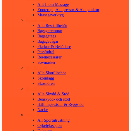
Allt Inom Massage
Zonterapi, Akupressur & Akupunktur
Massageverktyg
Resetillbehör
Alla Resetillbehör
Bagageremmar
Bagagetags
Bagagevågar
Flaskor & Behållare
Passfodral
Resenecessärer
Sovmasker
Skotillbehör
Alla Skotillbehör
Skoinlägg
Skosnören
Skydd & Stöd
Alla Skydd & Stöd
Benskydd- och stöd
Hållningsvästar & Ryggstöd
Nacke
Sportutrustning
All Sportutrustning
Cykelglasögon
Dykning