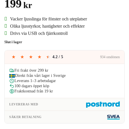
199
kr
Vacker ljusslinga för fönster och uteplatser
Olika ljusstyrkor, hastigheter och effekter
Drivs via USB och fjärrkontroll
Slut i lager
★
★
★
★
★
4.2 / 5
934 omdömen
Fri frakt över 299 kr
Direkt från vårt lager i Sverige
Leverans 1–3 arbetsdagar
100 dagars öppet köp
Fraktkostnad från 19 kr
LEVERERAS MED
SÄKER BETALNING