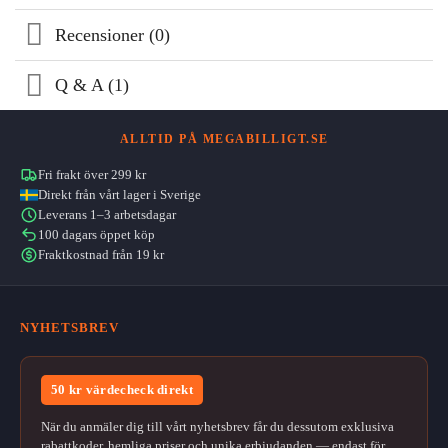
Recensioner (0)
Q & A (1)
ALLTID PÅ MEGABILLIGT.SE
Fri frakt över 299 kr
Direkt från vårt lager i Sverige
Leverans 1–3 arbetsdagar
100 dagars öppet köp
Fraktkostnad från 19 kr
NYHETSBREV
50 kr värdecheck direkt
När du anmäler dig till vårt nyhetsbrev får du dessutom exklusiva
rabattkoder, hemliga priser och unika erbjudanden — endast för