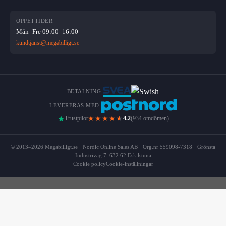
ÖPPETTIDER
Mån–Fre 09:00–16:00
kundtjanst@megabilligt.se
BETALNING
LEVERERAS MED
★★★★
★
Trustpilot
4.2
(934 omdömen)
© 2013–2026 Megabilligt.se · Nordic Online Sales AB · Org.nr 559098-7318 · Grönsta
Industriväg 7, 632 62 Eskilstuna
Cookie policy
Cookie-inställningar