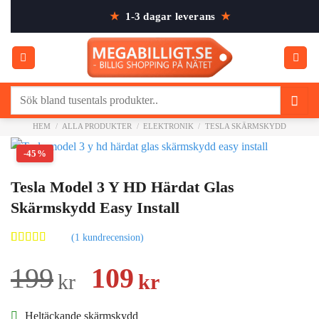
Skip
★
1-3 dagar leverans
★
to
content
Sök
efter:
HEM
/
ALLA PRODUKTER
/
ELEKTRONIK
/
TESLA SKÄRMSKYDD
-45%
Tesla Model 3 Y HD Härdat Glas
Skärmskydd Easy Install
(
1
kundrecension)
Betygsatt
1
5.00
av 5
Det
Det
199
109
kr
kr
baserat på
kundrecension
ursprungliga
nuvarande
Heltäckande skärmskydd