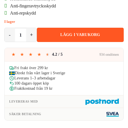
priset
priset
Anti-fingeravtrycksskydd
Anti-repskydd
var:
är:
I lager
199kr.
109kr.
Tesla Model 3 Y HD Härdat Glas Skärmskydd Easy Install mängd
LÄGG I VARUKORG
★
★
★
★
★
4.2 / 5
934 omdömen
Fri frakt över 299 kr
Direkt från vårt lager i Sverige
Leverans 1–3 arbetsdagar
100 dagars öppet köp
Fraktkostnad från 19 kr
LEVERERAS MED
SÄKER BETALNING