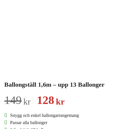
Ballongställ 1,6m – upp 13 Ballonger
Det
Det
149
128
kr
kr
ursprungliga
nuvarande
Snygg och enkel ballongarrangemang
priset
priset
Passar alla ballonger