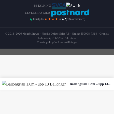
BETALNING
LEVERERAS MED
★★★★
★
Trustpilot
4.2
(934 omdömen)
© 2013–2026 Megabilligt.se · Nordic Online Sales AB · Org.nr 559098-7318 · Grönsta
Industriväg 7, 632 62 Eskilstuna
Cookie policy
Cookie-inställningar
Ballongställ 1,6m – upp 13 Ballonger