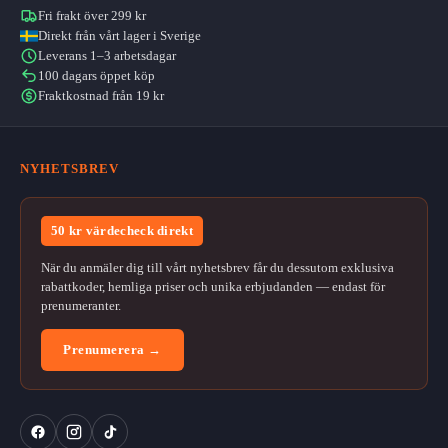
Fri frakt över 299 kr
Direkt från vårt lager i Sverige
Leverans 1–3 arbetsdagar
100 dagars öppet köp
Fraktkostnad från 19 kr
NYHETSBREV
50 kr värdecheck direkt
När du anmäler dig till vårt nyhetsbrev får du dessutom exklusiva
rabattkoder, hemliga priser och unika erbjudanden — endast för
prenumeranter.
Prenumerera →