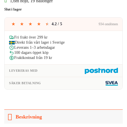
1,6m höjd, 19 ballonger
var:
är:
Slut i lager
149kr.
128kr.
★
★
★
★
★
4.2 / 5
934 omdömen
Fri frakt över 299 kr
Direkt från vårt lager i Sverige
Leverans 1–3 arbetsdagar
100 dagars öppet köp
Fraktkostnad från 19 kr
LEVERERAS MED
SÄKER BETALNING
Beskrivning