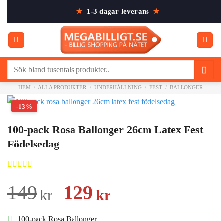
Skip
★
1-3 dagar leverans
★
to
content
Sök
efter:
HEM
/
ALLA PRODUKTER
/
UNDERHÅLLNING
/
FEST
/
BALLONGER
-13%
100-pack Rosa Ballonger 26cm Latex Fest
Födelsedag
Betygsatt
1
5.00
av 5
Det
Det
149
129
kr
kr
baserat på
kundrecension
ursprungliga
nuvarande
100-pack Rosa Ballonger