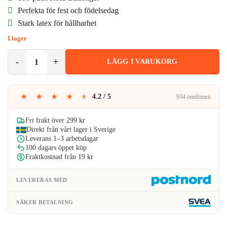
priset
priset
Perfekta för fest och födelsedag
Stark latex för hållbarhet
var:
är:
I lager
149kr.
129kr.
100-pack Rosa Ballonger 26cm Latex Fest Födelsedag mängd
LÄGG I VARUKORG
★
★
★
★
★
4.2 / 5
934 omdömen
Fri frakt över 299 kr
Direkt från vårt lager i Sverige
Leverans 1–3 arbetsdagar
100 dagars öppet köp
Fraktkostnad från 19 kr
LEVERERAS MED
SÄKER BETALNING