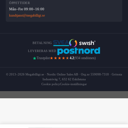
ÖPPETTIDER
Mån–Fre 09:00–16:00
kundtjanst@megabilligt.se
BETALNING
LEVERERAS MED
★★★★
★
Trustpilot
4.2
(934 omdömen)
© 2013–2026 Megabilligt.se · Nordic Online Sales AB · Org.nr 559098-7318 · Grönsta
Industriväg 7, 632 62 Eskilstuna
Cookie policy
Cookie-inställningar