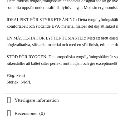
Detta robusta tyngdlyftningsbälte är speciellt designat för att ge över
som ofta uppstår under kraftfulla lyftövningar. Med sin ergonomiska 
IDEALISKT FÖR STYRKETRÄNING: Detta tyngdlyftningsbälte är särsk
komfortabelt och stöttande EVA-material hjälper det dig att säkert 
EN MÅSTE-HA FÖR LYFTENTUSIASTER: Med ett brett elastiskt stödban
högkvalitativa, slitstarka material och med en slät finish, erbjuder 
STÖD FÖR RYGGEN: Det ortopediska tyngdlyftningsbältet är speciell
säkerställer att bältet sitter perfekt runt midjan och ger exceptionell
Färg: Svart
Storlek: S/M/L
Ytterligare information
Recensioner (0)