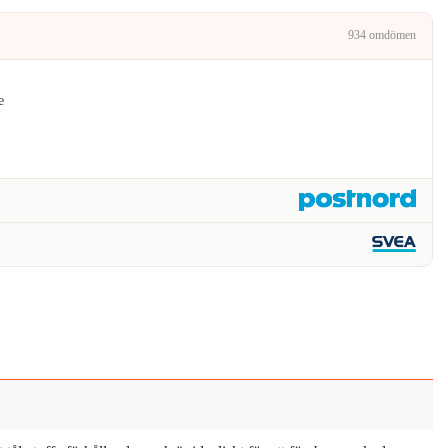
.
200kr.
934 omdömen
e