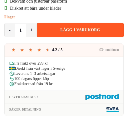
priset
priset
Bekväm och justerbar passform
Diskret att bära under kläder
var:
är:
I lager
299kr.
149kr.
Hållningsväst PRO Ryggväst Bättre Hållning M mängd
LÄGG I VARUKORG
★
★
★
★
★
4.2 / 5
934 omdömen
Fri frakt över 299 kr
Direkt från vårt lager i Sverige
Leverans 1–3 arbetsdagar
100 dagars öppet köp
Fraktkostnad från 19 kr
LEVERERAS MED
SÄKER BETALNING