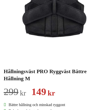
Hållningsväst PRO Ryggväst Bättre
Hållning M
Det
Det
299
149
kr
kr
ursprungliga
nuvarande
Bättre hållning och minskad ryggont