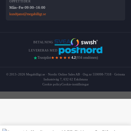
ÖPPETTIDER
Mån–Fre 09:00–16:00
kundtjanst@megabilligt.se
BETALNING
LEVERERAS MED
★★★★
★
Trustpilot
4.2
(934 omdömen)
© 2013–2026 Megabilligt.se · Nordic Online Sales AB · Org.nr 559098-7318 · Grönsta
Industriväg 7, 632 62 Eskilstuna
Cookie policy
Cookie-inställningar