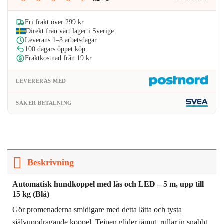
var:
är:
229kr.
183kr.
Fri frakt över 299 kr
Direkt från vårt lager i Sverige
Leverans 1–3 arbetsdagar
100 dagars öppet köp
Fraktkostnad från 19 kr
LEVERERAS MED
SÄKER BETALNING
Beskrivning
Automatisk hundkoppel med lås och LED – 5 m, upp till
15 kg (Blå)
Gör promenaderna smidigare med detta lätta och tysta
självuppdragande koppel. Tejpen glider jämnt, rullar in snabbt