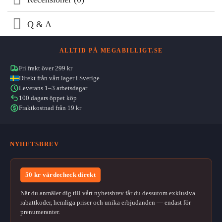
Q & A
ALLTID PÅ MEGABILLIGT.SE
Fri frakt över 299 kr
Direkt från vårt lager i Sverige
Leverans 1–3 arbetsdagar
100 dagars öppet köp
Fraktkostnad från 19 kr
NYHETSBREV
50 kr värdecheck direkt
När du anmäler dig till vårt nyhetsbrev får du dessutom exklusiva
rabattkoder, hemliga priser och unika erbjudanden — endast för
prenumeranter.