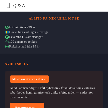
Q & A
ALLTID PÅ MEGABILLIGT.SE
Fri frakt över 299 kr
Direkt från vårt lager i Sverige
Leverans 1–3 arbetsdagar
100 dagars öppet köp
Fraktkostnad från 19 kr
NYHETSBREV
50 kr värdecheck direkt
När du anmäler dig till vårt nyhetsbrev får du dessutom exklusiva
rabattkoder, hemliga priser och unika erbjudanden — endast för
prenumeranter.
Prenumerera →