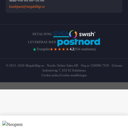
Mån–Fre 09:00–16:00
kundtjanst@megabilligt.se
BETALNING
LEVERERAS MED
★★★★
★
Trustpilot
4.2
(934 omdömen)
© 2013–2026 Megabilligt.se · Nordic Online Sales AB · Org.nr 559098-7318 · Grönsta
Industriväg 7, 632 62 Eskilstuna
Cookie policy
Cookie-inställningar