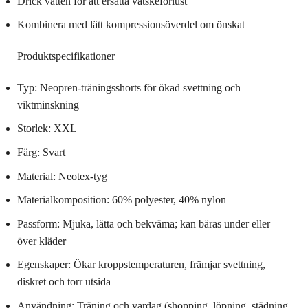
Drick vatten för att ersätta vätskeförlust
Kombinera med lätt kompressionsöverdel om önskat
Produktspecifikationer
Typ: Neopren-träningsshorts för ökad svettning och
viktminskning
Storlek: XXL
Färg: Svart
Material: Neotex-tyg
Materialkomposition: 60% polyester, 40% nylon
Passform: Mjuka, lätta och bekväma; kan bäras under eller
över kläder
Egenskaper: Ökar kroppstemperaturen, främjar svettning,
diskret och torr utsida
Användning: Träning och vardag (shopping, löpning, städning,