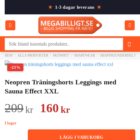
Skip
★
1-3 dagar leverans
★
to
content
Sök
efter:
HEM
/
ALLA PRODUKTER
/
SKÖNHET
/
SHAPEWEAR
/
SHAPINGUNDERDELAR
-23%
Neopren Träningshorts Leggings med
Sauna Effect XXL
Det
Det
209
160
kr
kr
ursprungliga
nuvarande
I lager
priset
priset
LÄGG I VARUKORG