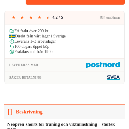
var:
är:
209kr.
160kr.
★
★
★
★
★
4.2 / 5
934 omdömen
Fri frakt över 299 kr
Direkt från vårt lager i Sverige
Leverans 1–3 arbetsdagar
100 dagars öppet köp
Fraktkostnad från 19 kr
LEVERERAS MED
SÄKER BETALNING
Beskrivning
Neopren-shorts för träning och viktminskning – storlek