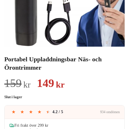
Portabel Uppladdningsbar Näs- och
Örontrimmer
Det
Det
159
149
kr
kr
ursprungliga
nuvarande
Slut i lager
priset
priset
★
★
★
★
★
4.2 / 5
934 omdömen
var:
är:
159kr.
149kr.
Fri frakt över 299 kr