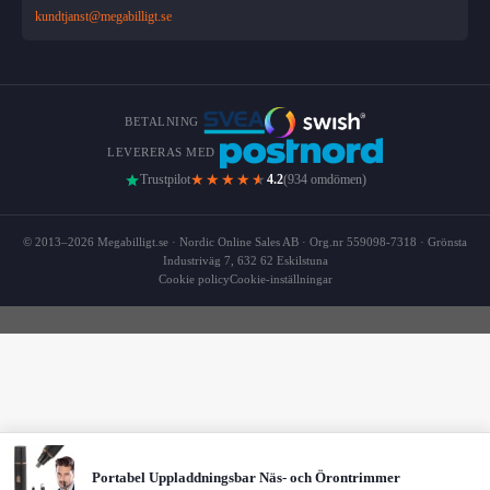
kundtjanst@megabilligt.se
BETALNING
LEVERERAS MED
★★★★
★
Trustpilot
4.2
(934 omdömen)
© 2013–2026 Megabilligt.se · Nordic Online Sales AB · Org.nr 559098-7318 · Grönsta
Industriväg 7, 632 62 Eskilstuna
Cookie policy
Cookie-inställningar
Portabel Uppladdningsbar Näs- och Örontrimmer