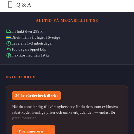
Q & A
ALLTID PÅ MEGABILLIGT.SE
Fri frakt över 299 kr
Direkt från vårt lager i Sverige
Leverans 1–3 arbetsdagar
100 dagars öppet köp
Fraktkostnad från 19 kr
NYHETSBREV
50 kr värdecheck direkt
När du anmäler dig till vårt nyhetsbrev får du dessutom exklusiva
rabattkoder, hemliga priser och unika erbjudanden — endast för
prenumeranter.
Prenumerera →