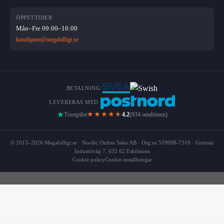
ÖPPETTIDER
Mån–Fre 09:00–16:00
kundtjanst@megabilligt.se
BETALNING
LEVERERAS MED
★★★★
★
Trustpilot
4.2
(934 omdömen)
© 2013–2026 Megabilligt.se · Nordic Online Sales AB · Org.nr 559098-7318 · Grönsta
Industriväg 7, 632 62 Eskilstuna
Cookie policy
Cookie-inställningar