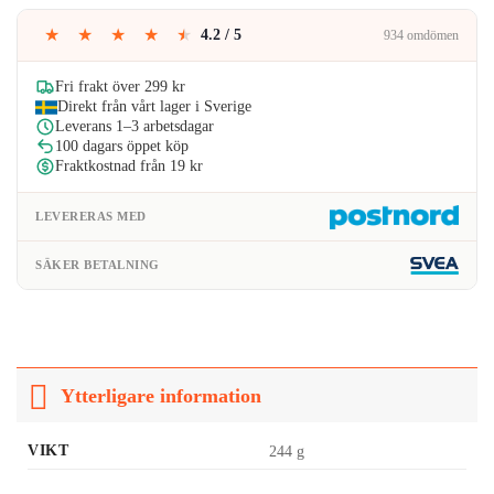
189kr.
151kr.
★
★
★
★
★
4.2 / 5
934 omdömen
Fri frakt över 299 kr
Direkt från vårt lager i Sverige
Leverans 1–3 arbetsdagar
100 dagars öppet köp
Fraktkostnad från 19 kr
LEVERERAS MED
SÄKER BETALNING
Ytterligare information
VIKT
244 g