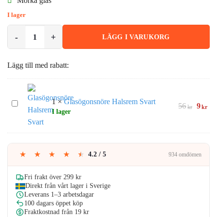
Mörka glas
I lager
Runda Solglasögon med Svarta Metallbågar Mörkt Glas mängd
LÄGG I VARUKORG
Lägg till med rabatt:
1
×
Glasögonsnöre Halsrem Svart
Glasögonsnöre
Det
De
56
9
kr
kr
I lager
Halsrem
urspru
nu
Svart
priset
pri
var:
är:
56kr.
9kr
★
★
★
★
★
4.2 / 5
934 omdömen
Fri frakt över 299 kr
Direkt från vårt lager i Sverige
Leverans 1–3 arbetsdagar
100 dagars öppet köp
Fraktkostnad från 19 kr