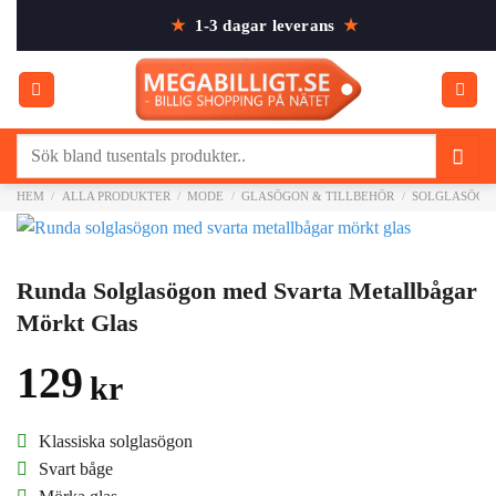
Skip
★
1-3 dagar leverans
★
to
content
Sök
efter:
HEM
/
ALLA PRODUKTER
/
MODE
/
GLASÖGON & TILLBEHÖR
/
SOLGLASÖGO
Runda Solglasögon med Svarta Metallbågar
Mörkt Glas
129
kr
Klassiska solglasögon
Svart båge