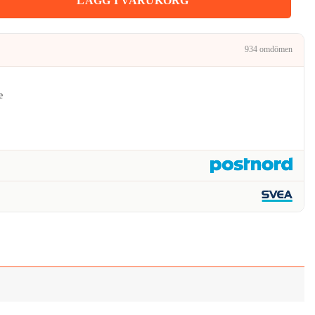
LÄGG I VARUKORG
934 omdömen
e