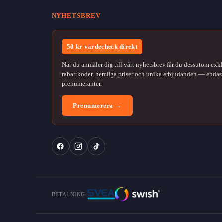
NYHETSBREV
50 kr värdecheck direkt
När du anmäler dig till vårt nyhetsbrev får du dessutom exk
rabattkoder, hemliga priser och unika erbjudanden — endast
prenumeranter.
Prenumerera →
BETALNING