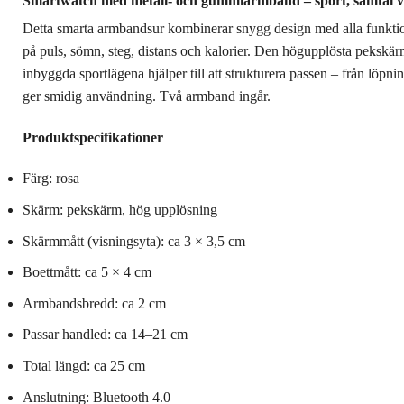
Smartwatch med metall- och gummiarmband – sport, samtal via
Detta smarta armbandsur kombinerar snygg design med alla funktione
på puls, sömn, steg, distans och kalorier. Den högupplösta pekskärme
inbyggda sportlägena hjälper till att strukturera passen – från löpn
ger smidig användning. Två armband ingår.
Produktspecifikationer
Färg: rosa
Skärm: pekskärm, hög upplösning
Skärmmått (visningsyta): ca 3 × 3,5 cm
Boettmått: ca 5 × 4 cm
Armbandsbredd: ca 2 cm
Passar handled: ca 14–21 cm
Total längd: ca 25 cm
Anslutning: Bluetooth 4.0