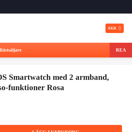
0
KR
Bästsäljare
REA
iOS Smartwatch med 2 armband,
so-funktioner Rosa
ed 2 armband, bluetooth och hälso-funktioner Rosa mängd