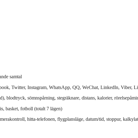
ande samtal
ook, Twitter, Instagram, WhatsApp, QQ, WeChat, LinkedIn, Viber, Li
d), blodtryck, sömnspårning, stegräknare, distans, kalorier, rörelsepåmi
, basket, fotboll (totalt 7 lägen)
amerakontroll, hitta‑telefonen, flygplansläge, datum/tid, stoppur, kalkyl