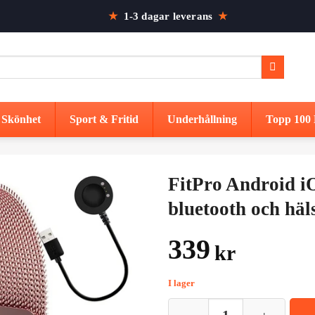
★
1-3 dagar leverans
★
Skönhet
Sport & Fritid
Underhållning
Topp 100 
FitPro Android 
bluetooth och häl
339
kr
I lager
FitPro Android iOS Smartwatch m