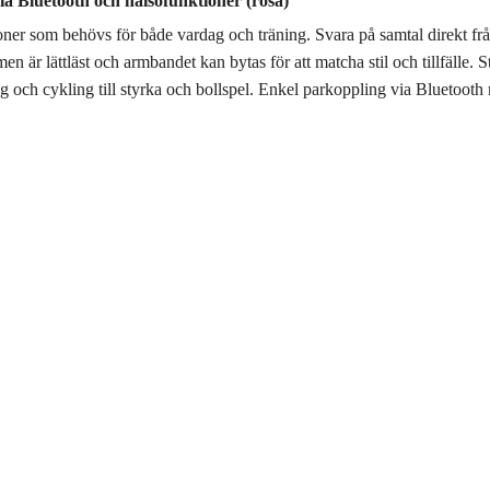
 Bluetooth och hälsofunktioner (rosa)
r som behövs för både vardag och träning. Svara på samtal direkt från 
n är lättläst och armbandet kan bytas för att matcha stil och tillfälle.
ing och cykling till styrka och bollspel. Enkel parkoppling via Bluetoot