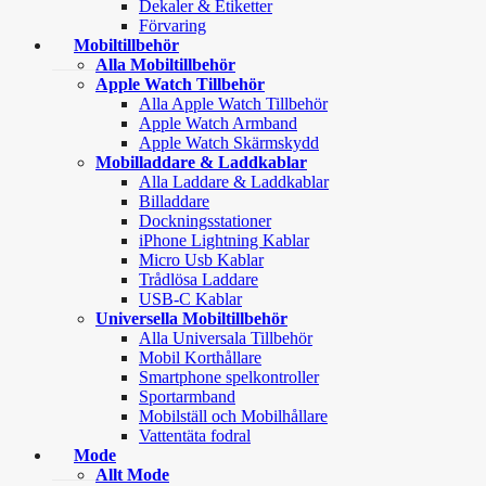
Dekaler & Etiketter
Förvaring
Mobiltillbehör
Alla Mobiltillbehör
Apple Watch Tillbehör
Alla Apple Watch Tillbehör
Apple Watch Armband
Apple Watch Skärmskydd
Mobilladdare & Laddkablar
Alla Laddare & Laddkablar
Billaddare
Dockningsstationer
iPhone Lightning Kablar
Micro Usb Kablar
Trådlösa Laddare
USB-C Kablar
Universella Mobiltillbehör
Alla Universala Tillbehör
Mobil Korthållare
Smartphone spelkontroller
Sportarmband
Mobilställ och Mobilhållare
Vattentäta fodral
Mode
Allt Mode