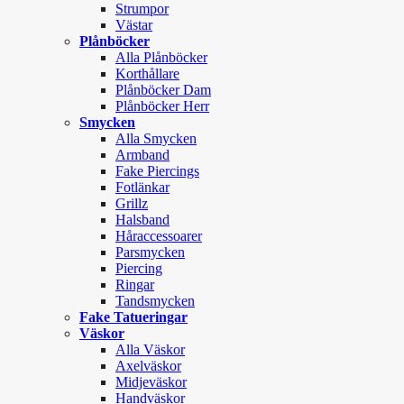
Strumpor
Västar
Plånböcker
Alla Plånböcker
Korthållare
Plånböcker Dam
Plånböcker Herr
Smycken
Alla Smycken
Armband
Fake Piercings
Fotlänkar
Grillz
Halsband
Håraccessoarer
Parsmycken
Piercing
Ringar
Tandsmycken
Fake Tatueringar
Väskor
Alla Väskor
Axelväskor
Midjeväskor
Handväskor