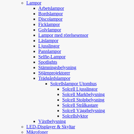
Lampor
Arbetslampor
Bordslampor
Discolampor
Ficklampor
Golvlampor
Lampor med rörelsesensor
Läslampor
Ljusslingor
Pannlampor
Selfie-Lampor
Spotlights
Stämningsbelysning
Stjärnprojektorer
Trädgårdslampor
Solcellslampor Utomhus
Solcell Ljusslingor
Solcell Markbelysning
Solcell Stolpbelysning
Solcell Strålkastare
Solcell Väggbelysning
Solcellslyktor
Växtbelysning
LED-Displayer & Skyltar
Mikrofoner