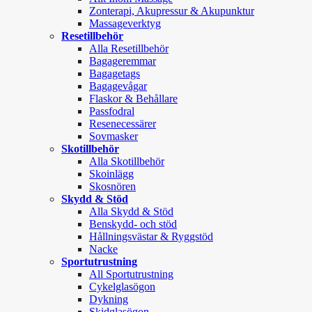
Zonterapi, Akupressur & Akupunktur
Massageverktyg
Resetillbehör
Alla Resetillbehör
Bagageremmar
Bagagetags
Bagagevågar
Flaskor & Behållare
Passfodral
Resenecessärer
Sovmasker
Skotillbehör
Alla Skotillbehör
Skoinlägg
Skosnören
Skydd & Stöd
Alla Skydd & Stöd
Benskydd- och stöd
Hållningsvästar & Ryggstöd
Nacke
Sportutrustning
All Sportutrustning
Cykelglasögon
Dykning
Skidglasögon