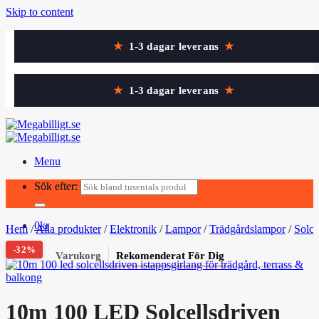
Skip to content
★
1-3 dagar leverans
★
★
1-3 dagar leverans
★
Menu
Sök efter:
Sök efter:
0
kr
Hem
/
Alla produkter
/
Elektronik
/
Lampor
/
Trädgårdslampor
/
Solc
-32%
Varukorg
Rekomenderat För Dig
10m 100 LED Solcellsdriven