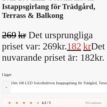
Istappsgirlang för Trädgård,
Terrass & Balkong
269
kr
Det ursprungliga
priset var: 269kr.
182
kr
Det
nuvarande priset är: 182kr.
I lager
10m 100 LED Solcellsdriven Istappsgirlang för Trädgård, Ter
★
★
★
★
★
4.2 / 5
934 omdömen