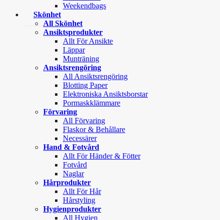
Weekendbags
Skönhet
All Skönhet
Ansiktsprodukter
Allt För Ansikte
Läppar
Munträning
Ansiktsrengöring
All Ansiktsrengöring
Blotting Paper
Elektroniska Ansiktsborstar
Pormaskklämmare
Förvaring
All Förvaring
Flaskor & Behållare
Necessärer
Hand & Fotvård
Allt För Händer & Fötter
Fotvård
Naglar
Hårprodukter
Allt För Hår
Hårstyling
Hygienprodukter
All Hygien