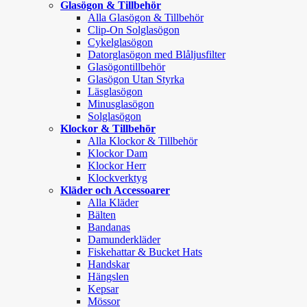
Glasögon & Tillbehör
Alla Glasögon & Tillbehör
Clip-On Solglasögon
Cykelglasögon
Datorglasögon med Blåljusfilter
Glasögontillbehör
Glasögon Utan Styrka
Läsglasögon
Minusglasögon
Solglasögon
Klockor & Tillbehör
Alla Klockor & Tillbehör
Klockor Dam
Klockor Herr
Klockverktyg
Kläder och Accessoarer
Alla Kläder
Bälten
Bandanas
Damunderkläder
Fiskehattar & Bucket Hats
Handskar
Hängslen
Kepsar
Mössor