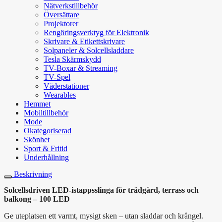
Nätverkstillbehör
Översättare
Projektorer
Rengöringsverktyg för Elektronik
Skrivare & Etikettskrivare
Solpaneler & Solcellsladdare
Tesla Skärmskydd
TV-Boxar & Streaming
TV-Spel
Väderstationer
Wearables
Hemmet
Mobiltillbehör
Mode
Okategoriserad
Skönhet
Sport & Fritid
Underhållning
Beskrivning
Solcellsdriven LED-istappsslinga för trädgård, terrass och
balkong – 100 LED
Ge uteplatsen ett varmt, mysigt sken – utan sladdar och krångel.