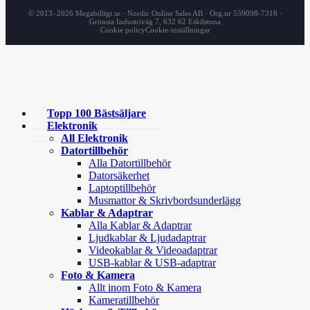
© 2013–2026 Megabilligt.se · Nordic Online Sales AB · Org.nr 559098-7318 ·
Grönsta Industriväg 7, 632 62 Eskilstuna
Cookie policy
Cookie-inställningar
Topp 100 Bästsäljare
Elektronik
All Elektronik
Datortillbehör
Alla Datortillbehör
Datorsäkerhet
Laptoptillbehör
Musmattor & Skrivbordsunderlägg
Kablar & Adaptrar
Alla Kablar & Adaptrar
Ljudkablar & Ljudadaptrar
Videokablar & Videoadaptrar
USB-kablar & USB-adaptrar
Foto & Kamera
Allt inom Foto & Kamera
Kameratillbehör