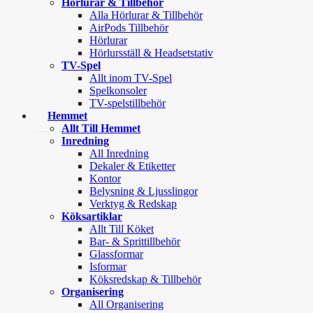
Hörlurar & Tillbehör
Alla Hörlurar & Tillbehör
AirPods Tillbehör
Hörlurar
Hörlursställ & Headsetstativ
TV-Spel
Allt inom TV-Spel
Spelkonsoler
TV-spelstillbehör
Hemmet
Allt Till Hemmet
Inredning
All Inredning
Dekaler & Etiketter
Kontor
Belysning & Ljusslingor
Verktyg & Redskap
Köksartiklar
Allt Till Köket
Bar- & Sprittillbehör
Glassformar
Isformar
Köksredskap & Tillbehör
Organisering
All Organisering