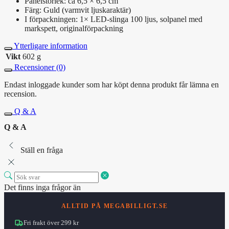
Panelstorlek: ca 6,5 × 6,5 cm
Färg: Guld (varmvit ljuskaraktär)
I förpackningen: 1× LED-slinga 100 ljus, solpanel med
markspett, originalförpackning
Ytterligare information
Vikt
602 g
Recensioner (0)
Endast inloggade kunder som har köpt denna produkt får lämna en
recension.
Q & A
Q & A
Ställ en fråga
Det finns inga frågor än
ALLTID PÅ MEGABILLIGT.SE
Fri frakt över 299 kr