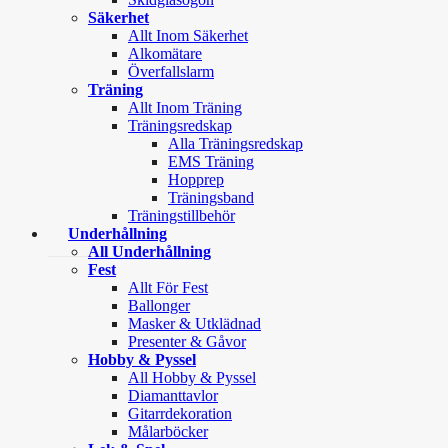
Säkerhet
Allt Inom Säkerhet
Alkomätare
Överfallslarm
Träning
Allt Inom Träning
Träningsredskap
Alla Träningsredskap
EMS Träning
Hopprep
Träningsband
Träningstillbehör
Underhållning
All Underhållning
Fest
Allt För Fest
Ballonger
Masker & Utklädnad
Presenter & Gåvor
Hobby & Pyssel
All Hobby & Pyssel
Diamanttavlor
Gitarrdekoration
Målarböcker