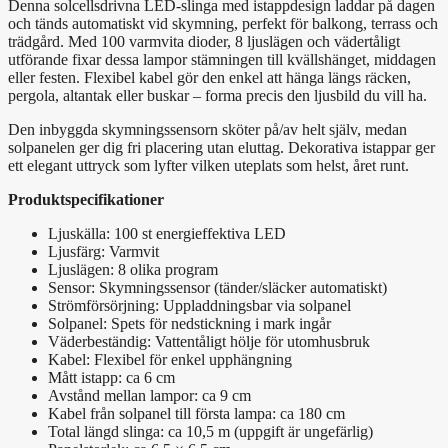
Denna solcellsdrivna LED-slinga med istappdesign laddar på dagen
och tänds automatiskt vid skymning, perfekt för balkong, terrass och
trädgård. Med 100 varmvita dioder, 8 ljuslägen och vädertåligt
utförande fixar dessa lampor stämningen till kvällshänget, middagen
eller festen. Flexibel kabel gör den enkel att hänga längs räcken,
pergola, altantak eller buskar – forma precis den ljusbild du vill ha.
Den inbyggda skymningssensorn sköter på/av helt själv, medan
solpanelen ger dig fri placering utan eluttag. Dekorativa istappar ger
ett elegant uttryck som lyfter vilken uteplats som helst, året runt.
Produktspecifikationer
Ljuskälla: 100 st energieffektiva LED
Ljusfärg: Varmvit
Ljuslägen: 8 olika program
Sensor: Skymningssensor (tänder/släcker automatiskt)
Strömförsörjning: Uppladdningsbar via solpanel
Solpanel: Spets för nedstickning i mark ingår
Väderbeständig: Vattentåligt hölje för utomhusbruk
Kabel: Flexibel för enkel upphängning
Mått istapp: ca 6 cm
Avstånd mellan lampor: ca 9 cm
Kabel från solpanel till första lampa: ca 180 cm
Total längd slinga: ca 10,5 m (uppgift är ungefärlig)