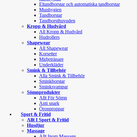
Eltandborstar och automatiska tandborstar
Munhygien
Tandborstar
Tandborsthuvuden
Kropp & Hudvård
All Kropp & Hudvård
Hudrollers
Shapewear
All Shapewear
Korsetter
Midjetränare
Underkläder
Smink & Tillbehör
Alla Smink & Tillbehör
Sminkborstar
Sminksvampar
Sömnprodukter
Allt För Sömn
Anti snark
Öronproppar
Sport & Fritid
Allt I Sport & Fritid
Husdjur
Massage
Allt Inom Massage