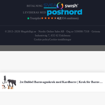
BETALNING
LEVERERAS MED
★★★★
★
Trustpilot
4.2
(934 omdömen)
© 2013–2026 Megabilligt.se · Nordic Online Sales AB · Org.nr 559098-7318 · Grönsta
Industriväg 7, 632 62 Eskilstuna
Cookie policy
Cookie-inställningar
2st Dubbel Barnvagnskrok med Kardborre | Krok för Barnvagn