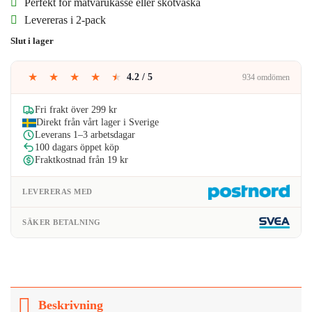
priset
priset
Perfekt för matvarukasse eller skötväska
Levereras i 2-pack
var:
är:
Slut i lager
89kr.
83kr.
★
★
★
★
★
4.2 / 5
934 omdömen
Fri frakt över 299 kr
Direkt från vårt lager i Sverige
Leverans 1–3 arbetsdagar
100 dagars öppet köp
Fraktkostnad från 19 kr
LEVERERAS MED
SÄKER BETALNING
Beskrivning