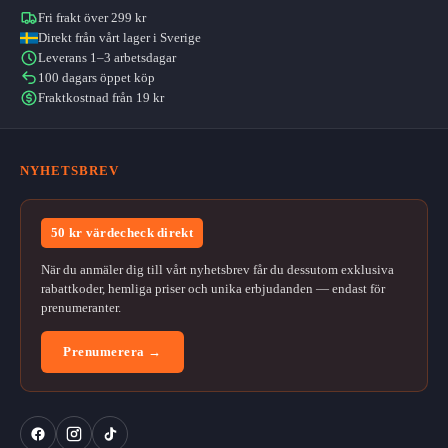
Fri frakt över 299 kr
Direkt från vårt lager i Sverige
Leverans 1–3 arbetsdagar
100 dagars öppet köp
Fraktkostnad från 19 kr
NYHETSBREV
50 kr värdecheck direkt
När du anmäler dig till vårt nyhetsbrev får du dessutom exklusiva
rabattkoder, hemliga priser och unika erbjudanden — endast för
prenumeranter.
Prenumerera →