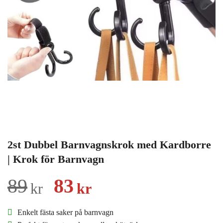
2st Dubbel Barnvagnskrok med Kardborre
| Krok för Barnvagn
Det
Det
89
83
kr
kr
ursprungliga
nuvarande
Enkelt fästa saker på barnvagn