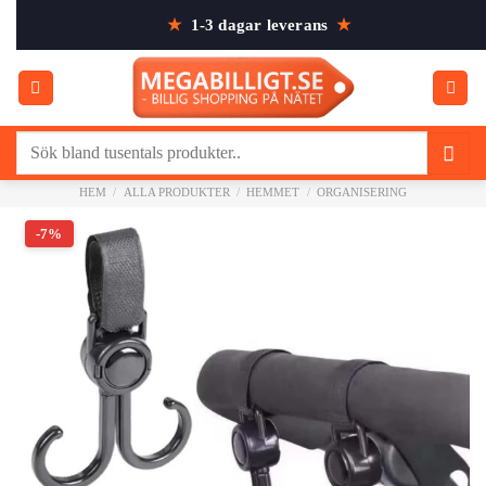
Skip
★
1-3 dagar leverans
★
to
content
Sök
efter:
HEM
/
ALLA PRODUKTER
/
HEMMET
/
ORGANISERING
-7%