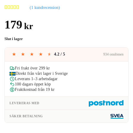
(
1
kundrecension)
Betygsatt
1
5.00
av 5
179
kr
baserat på
kundrecension
Slut i lager
★
★
★
★
★
4.2 / 5
934 omdömen
Fri frakt över 299 kr
Direkt från vårt lager i Sverige
Leverans 1–3 arbetsdagar
100 dagars öppet köp
Fraktkostnad från 19 kr
LEVERERAS MED
SÄKER BETALNING