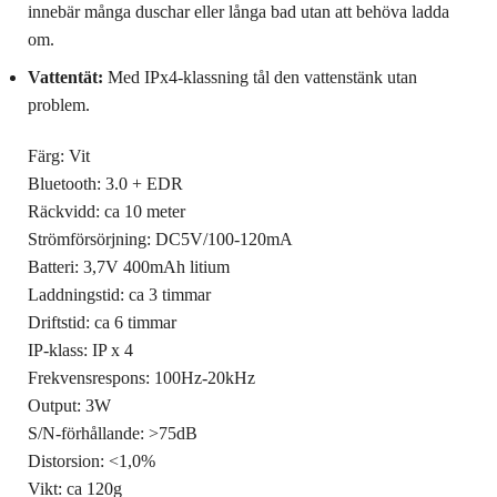
innebär många duschar eller långa bad utan att behöva ladda
om.
Vattentät:
Med IPx4-klassning tål den vattenstänk utan
problem.
Färg: Vit
Bluetooth: 3.0 + EDR
Räckvidd: ca 10 meter
Strömförsörjning: DC5V/100-120mA
Batteri: 3,7V 400mAh litium
Laddningstid: ca 3 timmar
Driftstid: ca 6 timmar
IP-klass: IP x 4
Frekvensrespons: 100Hz-20kHz
Output: 3W
S/N-förhållande: >75dB
Distorsion: <1,0%
Vikt: ca 120g